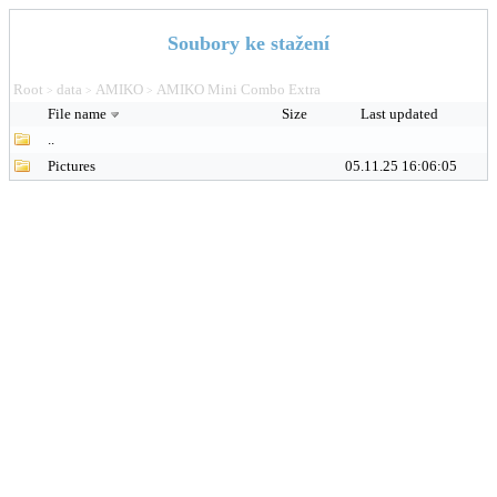
Soubory ke stažení
Root
data
AMIKO
AMIKO Mini Combo Extra
>
>
>
File name
Size
Last updated
..
Pictures
05.11.25 16:06:05