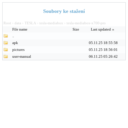
Soubory ke stažení
Root
data
TESLA
tesla-mediabox
tesla-mediabox-x700-pro
>
>
>
>
File name
Size
Last updated
..
apk
05.11.25 18:55:58
pictures
05.11.25 18:56:01
user-manual
06.11.25 05:26:42