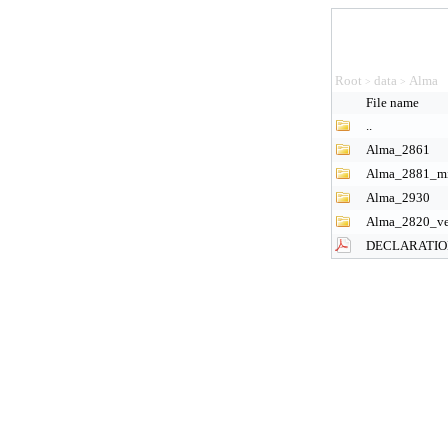
Root
data
Alma
>
>
File name
..
Alma_2861
Alma_2881_m
Alma_2930
Alma_2820_ve
DECLARATION