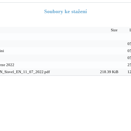
Soubory ke stažení
Size
05
ini
05
05
rze 2022
25
_Sisvel_EN_11_07_2022.pdf
218.39 KiB
12