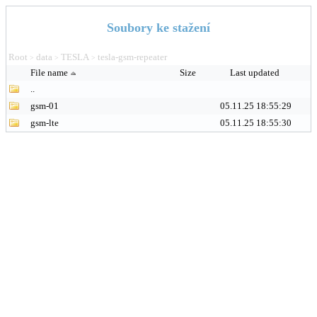
Soubory ke stažení
Root
data
TESLA
tesla-gsm-repeater
>
>
>
File name
Size
Last updated
..
gsm-01
05.11.25 18:55:29
gsm-lte
05.11.25 18:55:30