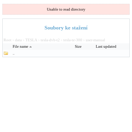
Unable to read directory
Soubory ke stažení
Root
data
TESLA
tesla-dvb-t2
tesla-te-300
user-manual
>
>
>
>
>
File name
Size
Last updated
..