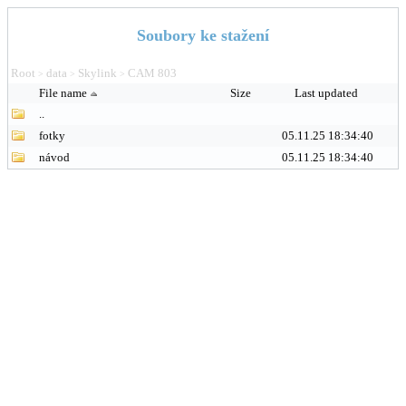
Soubory ke stažení
Root
data
Skylink
CAM 803
>
>
>
File name
Size
Last updated
..
fotky
05.11.25 18:34:40
návod
05.11.25 18:34:40